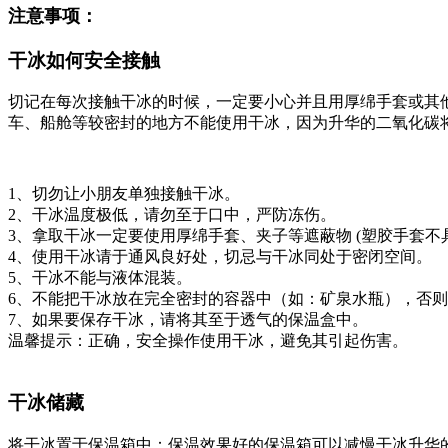
注意事项：
干冰如何安全接触
切记在每次接触干冰的时候，一定要小心并且用厚绵手套或其
车、船舱等较密封的地方不能使用干冰，因为升华的二氧化碳
1、切勿让小朋友单独接触干冰。
2、干冰温度极低，请勿至于口中，严防冻伤。
3、拿取干冰一定要使用厚绵手套、夹子等遮蔽物 (塑胶手套不
4、使用干冰请于通风良好处，切忌与干冰同处于密闭空间。
5、干冰不能与液体混装。
6、不能把干冰放在完全密封的容器中（如：矿泉水瓶），否
7、如果要保存干冰，请将其至于透气的保温盒中。
温馨提示：正确，安全操作使用干冰，避免其引起伤害。
干冰储藏
将干冰置于保温箱中：保温效果好的保温箱可以减慢干冰升华